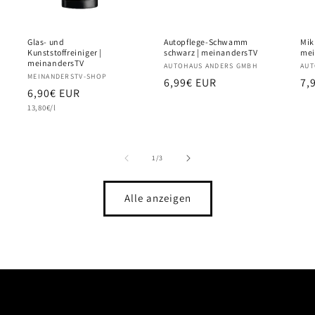
Glas- und
Autopflege-Schwamm
Mik
Kunststoffreiniger |
schwarz | meinandersTV
mei
meinandersTV
Anbieter:
AUTOHAUS ANDERS GMBH
Anb
AUT
Anbieter:
MEINANDERSTV-SHOP
Normaler
6,99€ EUR
No
7,
Normaler
6,90€ EUR
Preis
Pr
Grundpreis
Preis
13,80€/l
von
1
/
3
Alle anzeigen