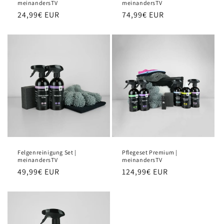
meinandersTV
meinandersTV
Normaler
24,99€ EUR
Normaler
74,99€ EUR
Preis
Preis
Felgenreinigung Set |
Pflegeset Premium |
meinandersTV
meinandersTV
Normaler
49,99€ EUR
Normaler
124,99€ EUR
Preis
Preis