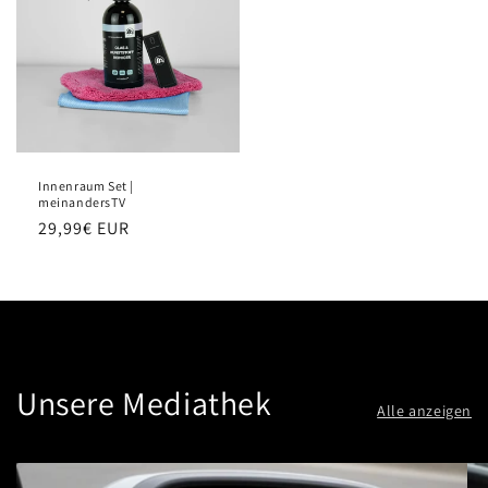
Innenraum Set |
meinandersTV
Normaler
29,99€ EUR
Preis
Unsere Mediathek
Alle anzeigen