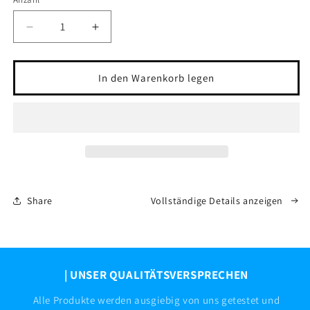
Anzahl
Verringere
Erhöhe
die
die
Menge
Menge
für
für
In den Warenkorb legen
Pflegeset
Pflegeset
Premium
Premium
|
|
meinandersTV
meinandersTV
Share
Vollständige Details anzeigen
| UNSER QUALITÄTSVERSPRECHEN
Alle Produkte werden ausgiebig von uns getestet und