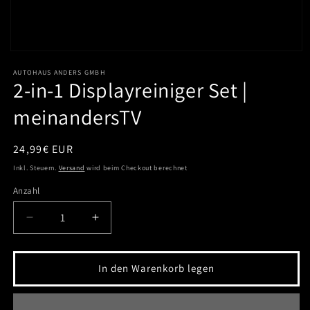
Medien
1
AUTOHAUS ANDERS GMBH
in
2-in-1 Displayreiniger Set |
Modal
öffnen
meinandersTV
Normaler
24,99€ EUR
Preis
Inkl. Steuern.
Versand
wird beim Checkout berechnet
Anzahl
Anzahl
Verringere
Erhöhe
die
die
Menge
Menge
für
für
In den Warenkorb legen
2-
2-
in-
in-