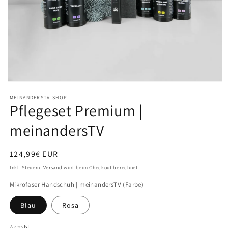
Medien
1
MEINANDERSTV-SHOP
in
Pflegeset Premium |
Modal
öffnen
meinandersTV
Normaler
124,99€ EUR
Preis
Inkl. Steuern.
Versand
wird beim Checkout berechnet
Mikrofaser Handschuh | meinandersTV (Farbe)
Blau
Rosa
Anzahl