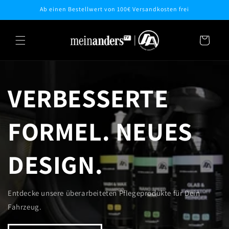
Direkt
Ab einen Bestellwert von 100€ Versandkosten frei
zum
Inhalt
Warenkorb
VERBESSERTE
FORMEL. NEUES
DESIGN.
Entdecke unsere überarbeiteten Pflegeprodukte für Dein
Fahrzeug.