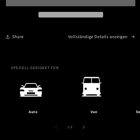
1
1
Displayreiniger
Displayreiniger
Set
Set
|
|
meinandersTV
meinandersTV
Share
Vollständige Details anzeigen
SPEZIELL GEEIGNET FÜR
Auto
Van
Sm
von
1
/
3