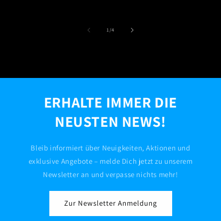
von
1
/
4
ERHALTE IMMER DIE
NEUSTEN NEWS!
Bleib informiert über Neuigkeiten, Aktionen und
exklusive Angebote – melde Dich jetzt zu unserem
Newsletter an und verpasse nichts mehr!
Zur Newsletter Anmeldung