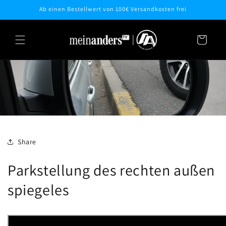
Direkt
Ab einen Bestellwert von 100€ Versandkosten frei
zum
Inhalt
Warenkorb
Share
Parkstellung des rechten außen
spiegeles