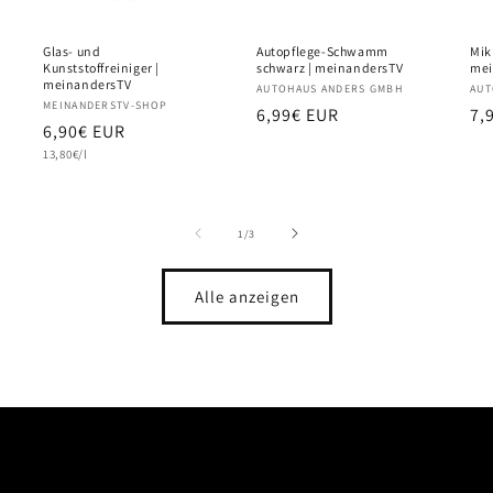
Glas- und
Autopflege-Schwamm
Mik
Kunststoffreiniger |
schwarz | meinandersTV
mei
meinandersTV
Anbieter:
AUTOHAUS ANDERS GMBH
Anb
AUT
Anbieter:
MEINANDERSTV-SHOP
Normaler
6,99€ EUR
No
7,
Normaler
6,90€ EUR
Preis
Pr
Grundpreis
Preis
13,80€/l
von
1
/
3
Alle anzeigen