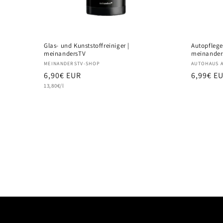
Glas- und Kunststoffreiniger |
Autopfleg
meinandersTV
meinander
Anbieter:
Anbieter
MEINANDERSTV-SHOP
AUTOHAUS 
Normaler
6,90€ EUR
Normale
6,99€ E
Grundpreis
Preis
13,80€/l
Preis