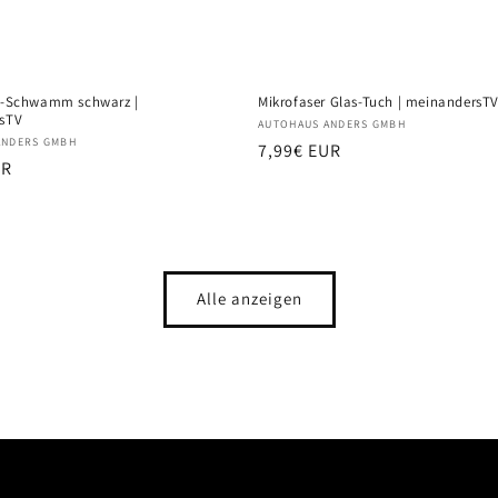
e-Schwamm schwarz |
Mikrofaser Glas-Tuch | meinandersT
sTV
Anbieter:
AUTOHAUS ANDERS GMBH
:
ANDERS GMBH
Normaler
7,99€ EUR
r
UR
Preis
Alle anzeigen