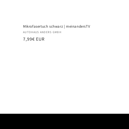
V
Mikrofasertuch schwarz | meinandersTV
Anbieter:
AUTOHAUS ANDERS GMBH
Normaler
7,99€ EUR
Preis