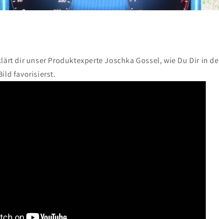
klärt dir unser Produktexperte Joschka Gossel, wie Du Dir in 
ild favorisierst.