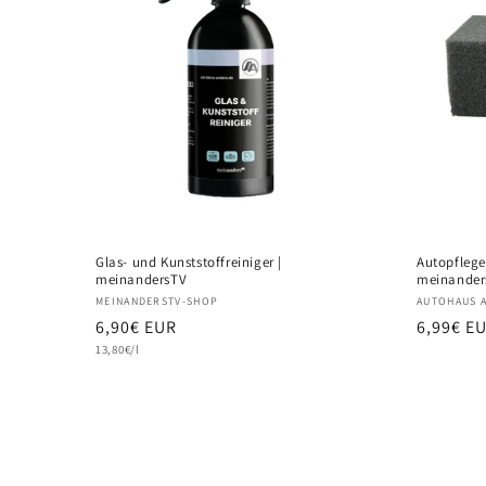
Glas- und Kunststoffreiniger |
Autopfleg
meinandersTV
meinander
Anbieter:
Anbieter
MEINANDERSTV-SHOP
AUTOHAUS 
Normaler
6,90€ EUR
Normale
6,99€ E
Grundpreis
Preis
13,80€/l
Preis