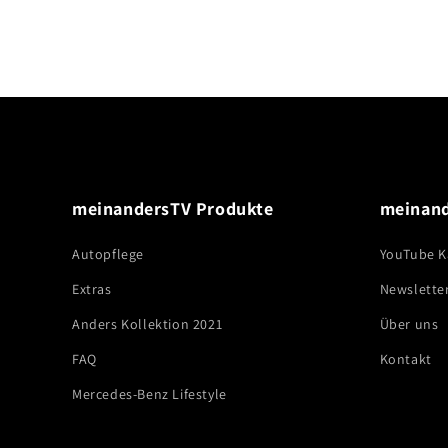
meinandersTV Produkte
meinan
Autopflege
YouTube K
Extras
Newslette
Anders Kollektion 2021
Über uns
FAQ
Kontakt
Mercedes-Benz Lifestyle