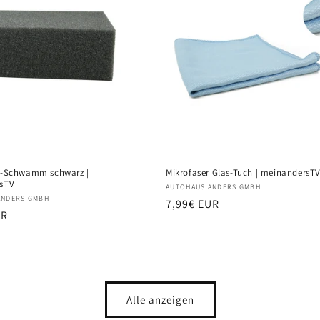
e-Schwamm schwarz |
Mikrofaser Glas-Tuch | meinandersT
sTV
Anbieter:
AUTOHAUS ANDERS GMBH
:
ANDERS GMBH
Normaler
7,99€ EUR
r
UR
Preis
Alle anzeigen