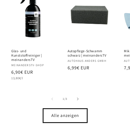
Glas- und
Autopflege-Schwamm
Mik
Kunststoffreiniger |
schwarz | meinandersTV
mei
meinandersTV
Anbieter:
AUTOHAUS ANDERS GMBH
Anb
AUT
Anbieter:
MEINANDERSTV-SHOP
Normaler
6,99€ EUR
No
7,
Normaler
6,90€ EUR
Preis
Pr
Grundpreis
Preis
13,80€/l
von
1
/
3
Alle anzeigen