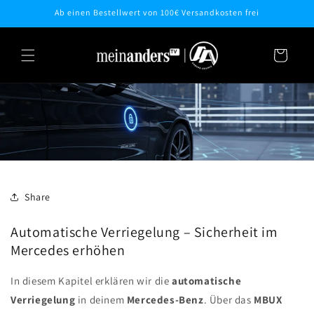
Direkt
Ab einen Bestellwert von 100€ Versandkosten frei
zum
Inhalt
Warenkorb
Share
Automatische Verriegelung – Sicherheit im
Mercedes erhöhen
In diesem Kapitel erklären wir die
automatische
Verriegelung
in deinem
Mercedes-Benz
. Über das
MBUX