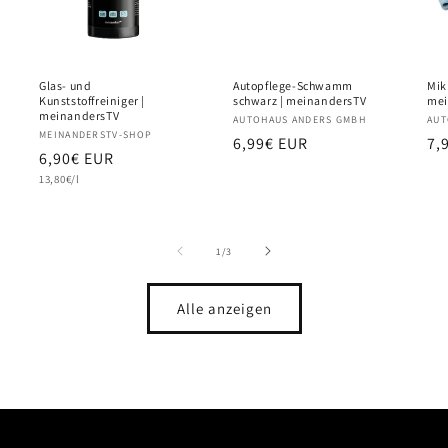
Glas- und
Autopflege-Schwamm
Mik
Kunststoffreiniger |
schwarz | meinandersTV
mei
meinandersTV
Anbieter:
AUTOHAUS ANDERS GMBH
Anb
AUT
Anbieter:
MEINANDERSTV-SHOP
Normaler
6,99€ EUR
No
7,
Normaler
6,90€ EUR
Preis
Pr
Grundpreis
Preis
13,80€/l
von
1
/
3
Alle anzeigen