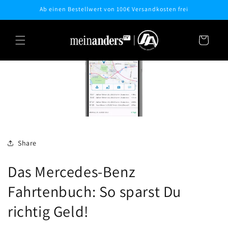
Direkt
Ab einen Bestellwert von 100€ Versandkosten frei
zum
Inhalt
Warenkorb
Share
Das Mercedes-Benz
Fahrtenbuch: So sparst Du
richtig Geld!