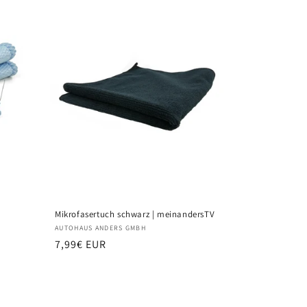
V
Mikrofasertuch schwarz | meinandersTV
Anbieter:
AUTOHAUS ANDERS GMBH
Normaler
7,99€ EUR
Preis