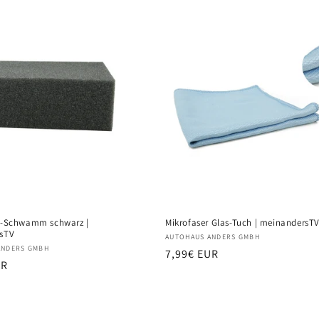
e-Schwamm schwarz |
Mikrofaser Glas-Tuch | meinandersT
sTV
Anbieter:
AUTOHAUS ANDERS GMBH
:
ANDERS GMBH
Normaler
7,99€ EUR
r
UR
Preis