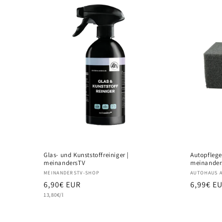
Glas- und Kunststoffreiniger |
Autopfleg
meinandersTV
meinander
Anbieter:
Anbieter
MEINANDERSTV-SHOP
AUTOHAUS 
Normaler
6,90€ EUR
Normale
6,99€ E
Grundpreis
Preis
13,80€/l
Preis