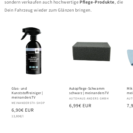
sondern verkaufen auch hochwertige
Pflege-Produkte
, die
Dein Fahrzeug wieder zum Glänzen bringen.
Glas- und
Autopflege-Schwamm
Mik
Kunststoffreiniger |
schwarz | meinandersTV
mei
meinandersTV
Anbieter:
AUTOHAUS ANDERS GMBH
Anb
AUT
Anbieter:
MEINANDERSTV-SHOP
Normaler
6,99€ EUR
No
7,
Normaler
6,90€ EUR
Preis
Pr
Grundpreis
Preis
13,80€/l