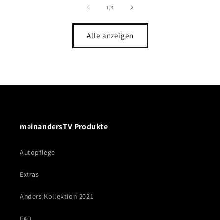
von
1
/
3
Alle anzeigen
meinandersTV Produkte
Autopflege
Extras
Anders Kollektion 2021
FAQ