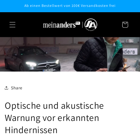
Direkt
Ab einen Bestellwert von 100€ Versandkosten frei
zum
Inhalt
Warenkorb
Share
Optische und akustische
Warnung vor erkannten
Hindernissen