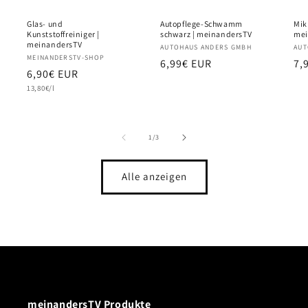
Glas- und
Autopflege-Schwamm
Mik
Kunststoffreiniger |
schwarz | meinandersTV
mei
meinandersTV
Anbieter:
AUTOHAUS ANDERS GMBH
Anb
AUT
Anbieter:
MEINANDERSTV-SHOP
Normaler
6,99€ EUR
No
7,
Normaler
6,90€ EUR
Preis
Pr
Grundpreis
Preis
13,80€/l
von
1
/
3
Alle anzeigen
meinandersTV Produkte