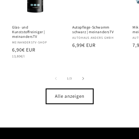
Glas- und
Autopflege-Schwamm
Mik
Kunststoffreiniger |
schwarz | meinandersTV
mei
meinandersTV
Anbieter:
AUTOHAUS ANDERS GMBH
Anb
AUT
Anbieter:
MEINANDERSTV-SHOP
Normaler
6,99€ EUR
No
7,
Normaler
6,90€ EUR
Preis
Pr
Grundpreis
Preis
13,80€/l
von
1
/
3
Alle anzeigen