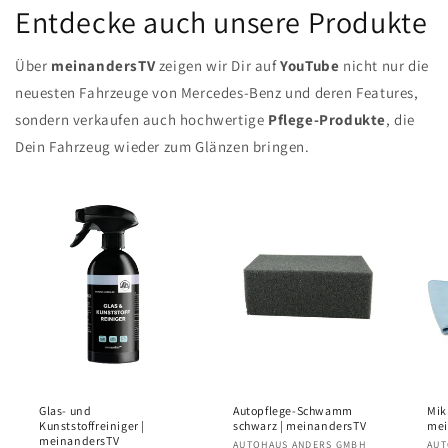
Entdecke auch unsere Produkte
Über
meinandersTV
zeigen wir Dir auf
YouTube
nicht nur die
neuesten Fahrzeuge von Mercedes-Benz und deren Features,
sondern verkaufen auch hochwertige
Pflege-Produkte
, die
Dein Fahrzeug wieder zum Glänzen bringen.
Glas- und
Autopflege-Schwamm
Mik
Kunststoffreiniger |
schwarz | meinandersTV
mei
meinandersTV
Anbieter:
AUTOHAUS ANDERS GMBH
Anb
AUT