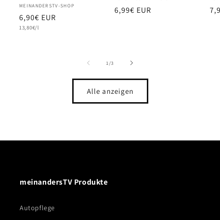
Anbieter:
MEINANDERSTV-SHOP
Normaler
6,99€ EUR
No
7,
Normaler
6,90€ EUR
Preis
Pr
Grundpreis
Preis
13,80€/l
von
1
/
3
Alle anzeigen
meinandersTV Produkte
Autopflege