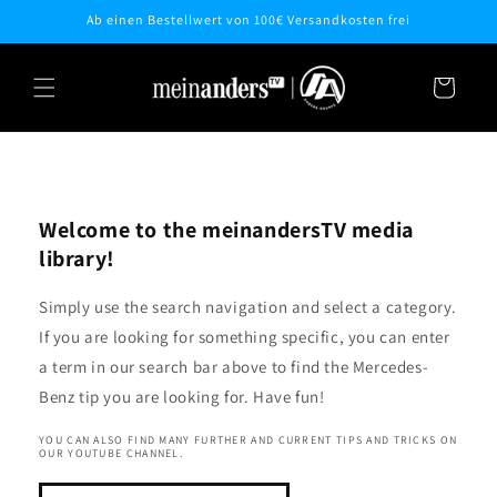
Skip to
Ab einen Bestellwert von 100€ Versandkosten frei
content
Cart
Welcome to the meinandersTV media
library!
Simply use the search navigation and select a category.
If you are looking for something specific, you can enter
a term in our search bar above to find the Mercedes-
Benz tip you are looking for. Have fun!
YOU CAN ALSO FIND MANY FURTHER AND CURRENT TIPS AND TRICKS ON
OUR YOUTUBE CHANNEL.