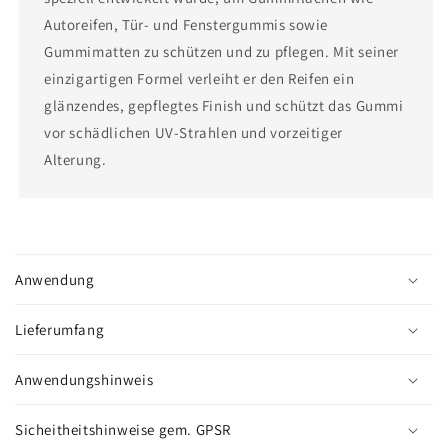
Autoreifen, Tür- und Fenstergummis sowie
Gummimatten zu schützen und zu pflegen. Mit seiner
einzigartigen Formel verleiht er den Reifen ein
glänzendes, gepflegtes Finish und schützt das Gummi
vor schädlichen UV-Strahlen und vorzeitiger
Alterung.
E
i
Anwendung
n
k
Lieferumfang
l
a
Anwendungshinweis
p
p
Sicheitheitshinweise gem. GPSR