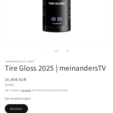
Medien
M
1
2
in
in
von
1
/
3
Modal
M
öffnen
ö
| MEINANDERSTV-SHOP
Tire Gloss 2025 | meinandersTV
Normaler
14,90€ EUR
Grundpreis
Preis
29,80€/l
Inkl. Steuern.
Versand
wird beim Checkout berechnet
Set-Ausführungen:
Einzeln