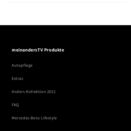
b
a
r
e
r
I
n
meinandersTV Produkte
h
a
Autopflege
l
t
Extras
Anders Kollektion 2021
FAQ
Mercedes-Benz Lifestyle