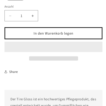
Anzahl
Anzahl
Verringere
Erhöhe
die
die
Menge
Menge
für
für
In den Warenkorb legen
Tire
Tire
Gloss
Gloss
2025
2025
|
|
meinandersTV
meinandersTV
Share
Der Tire Gloss ist ein hochwertiges Pflegeprodukt, das
speziell entwickelt wurde, um Gummiflächen wie